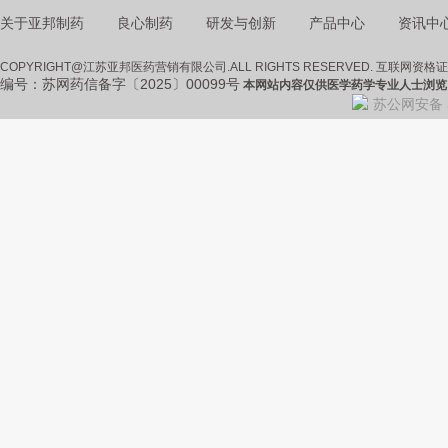
关于亚邦制药
良心制药
研发与创新
产品中心
资讯中
COPYRIGHT@江苏亚邦医药营销有限公司.ALL RIGHTS RESERVED. 互联网资格
编号：苏网药信备字〔2025〕00099号
本网站内容仅供医学药学专业人士浏览
苏公网安备 3