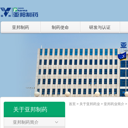
亚邦制药
制药使命
研发与认证
亚邦制药简介
良心制药
研发与创新
企业简介 >
亚邦良心制药 >
装备实力 >
经营理念 >
科研检测章程 >
技术研发 >
持续创新 >
集团风貌
责任与关怀
权威认证
企业风貌 >
社会责任 >
组织结构 >
健康园地 >
认证证书 >
首页
>
关于亚邦药业
>
亚邦药业简介
>
关于亚邦制药
亚邦制药简介