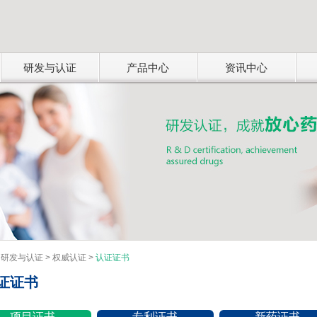
研发与认证
产品中心
资讯中心
研发与创新
新品上市
>
装备实力 >
新品推荐 >
 >
技术研发 >
开发动态 >
持续创新 >
重大新药成果 >
权威认证
产品系列
认证证书 >
抗微生物用药 >
中药养生 >
更多类别 >
>
研发与认证
>
权威认证
>
认证证书
证证书
项目证书
专利证书
新药证书