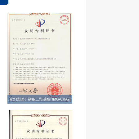
瑞舒伐他汀 制备二羟基酸HMG-CoA还
原