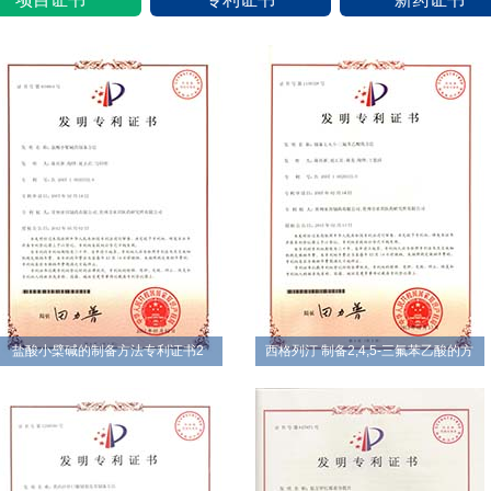
盐酸小檗碱的制备方法专利证书2
西格列汀 制备2,4,5-三氟苯乙酸的方