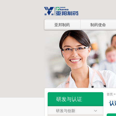
亚邦制药
制药使命
亚邦制药简介
良心制药
企业简介 >
亚邦良心制药 
经营理念 >
科研检测章程
集团风貌
责任与关怀
企业风貌 >
社会责任 >
组织结构 >
健康园地 >
首页
研发与认证
认
研发与创新