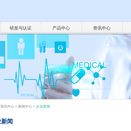
研发与认证
产品中心
资讯中心
研发与创新
新品上市
>
装备实力 >
新品推荐 >
 >
技术研发 >
开发动态 >
持续创新 >
重大新药成果 >
权威认证
产品系列
认证证书 >
抗微生物用药 >
中药养生 >
更多类别 >
>
资讯中心
>
新闻中心
>
企业新闻
业新闻