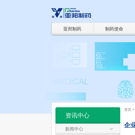
亚邦制药
制药使命
亚邦制药简介
良心制药
企业简介 >
亚邦良心制药 
经营理念 >
科研检测章程
集团风貌
责任与关怀
企业风貌 >
社会责任 >
组织结构 >
健康园地 >
首页
资讯中心
企
新闻中心