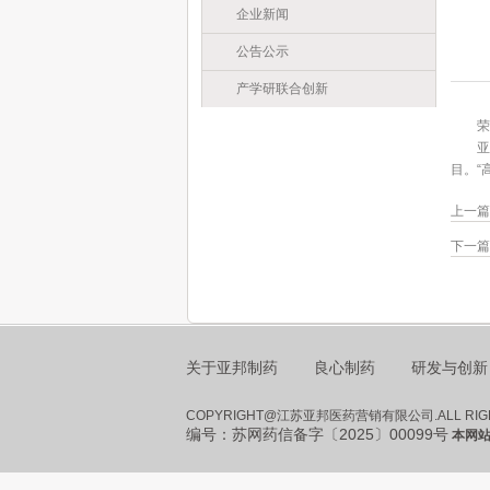
企业新闻
公告公示
产学研联合创新
荣誉
亚邦药
目。“
上一篇
下一篇
关于亚邦制药
良心制药
研发与创新
COPYRIGHT@江苏亚邦医药营销有限公司.ALL RIG
编号：苏网药信备字〔2025〕00099号
本网