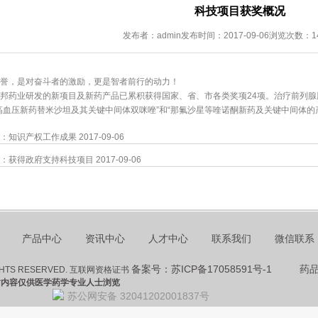
科技项目获奖概况
发布者：admin
发布时间：2017-09-06
浏览次数：1
，是对奋斗者的激励，更是智者前行的动力！
业研发的新项目及新药产品已累积获得国家、省、市各类奖项24项。治疗前列腺肥
高血压新药替米沙坦及其关键中间体双咪唑”和“那氟沙星等喹诺酮新药及关键中间体的
：
知识产权工作成果
2017-09-06
：
获得政府支持科技项目
2017-09-06
产品中心
资讯中心
人才中心
联系我们
微信联系
备案号：苏ICP备17058591号-1
药
HTS RESERVED. 互联网资格证书
站内容仅供医学药学专业人士浏览
苏公网安备 32041202001837号